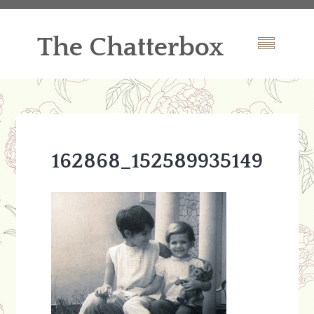
The Chatterbox
162868_1525899351499_46