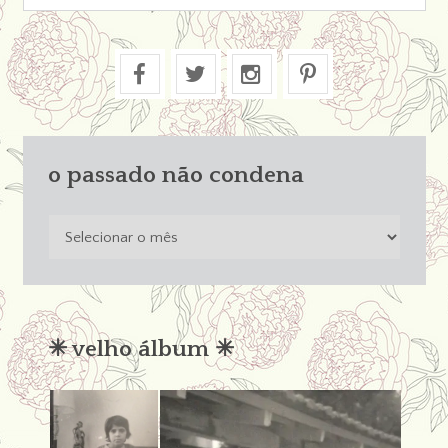
o passado não condena
o
passado
não
condena
✳︎ velho álbum ✳︎