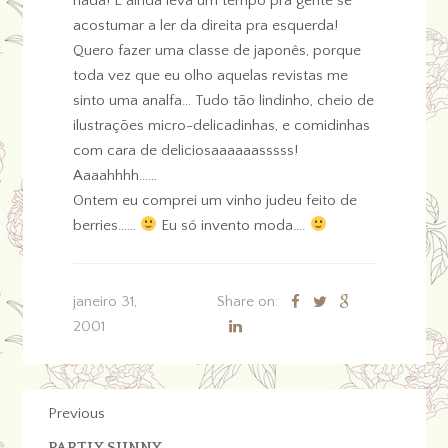
nada! E ainda leva um tempo pra gente se
acostumar a ler da direita pra esquerda!
Quero fazer uma classe de japonês, porque
toda vez que eu olho aquelas revistas me
sinto uma analfa… Tudo tão lindinho, cheio de
ilustrações micro-delicadinhas, e comidinhas
com cara de deliciosaaaaaasssss!
Aaaahhhh……
Ontem eu comprei um vinho judeu feito de
berries……
Eu só invento moda….
janeiro 31,
Share on:
2001
Previous
PARTLY SUNNY