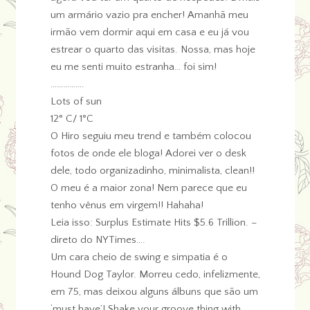
um armário vazio pra encher! Amanhã meu
irmão vem dormir aqui em casa e eu já vou
estrear o quarto das visitas. Nossa, mas hoje
eu me senti muito estranha… foi sim!
…………….
Lots of sun
12° C/ 1°C
O Hiro seguiu meu trend e também colocou
fotos de onde ele bloga! Adorei ver o desk
dele, todo organizadinho, minimalista, clean!!
O meu é a maior zona! Nem parece que eu
tenho vênus em virgem!! Hahaha!
Leia isso: Surplus Estimate Hits $5.6 Trillion. –
direto do NYTimes….
Um cara cheio de swing e simpatia é o
Hound Dog Taylor. Morreu cedo, infelizmente,
em 75, mas deixou alguns álbuns que são um
‘must have’! Shake your groove thing with