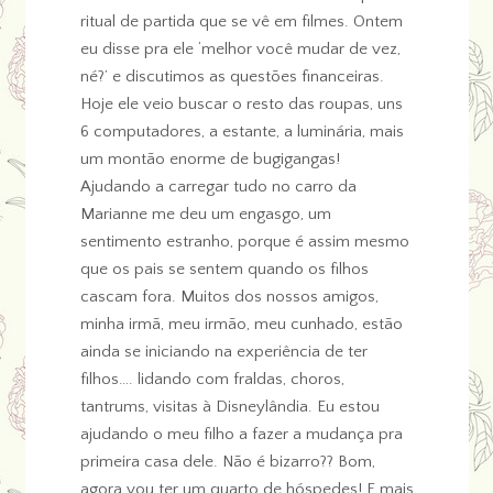
ritual de partida que se vê em filmes. Ontem
eu disse pra ele ‘melhor você mudar de vez,
né?’ e discutimos as questões financeiras.
Hoje ele veio buscar o resto das roupas, uns
6 computadores, a estante, a luminária, mais
um montão enorme de bugigangas!
Ajudando a carregar tudo no carro da
Marianne me deu um engasgo, um
sentimento estranho, porque é assim mesmo
que os pais se sentem quando os filhos
cascam fora. Muitos dos nossos amigos,
minha irmã, meu irmão, meu cunhado, estão
ainda se iniciando na experiência de ter
filhos…. lidando com fraldas, choros,
tantrums, visitas à Disneylândia. Eu estou
ajudando o meu filho a fazer a mudança pra
primeira casa dele. Não é bizarro?? Bom,
agora vou ter um quarto de hóspedes! E mais