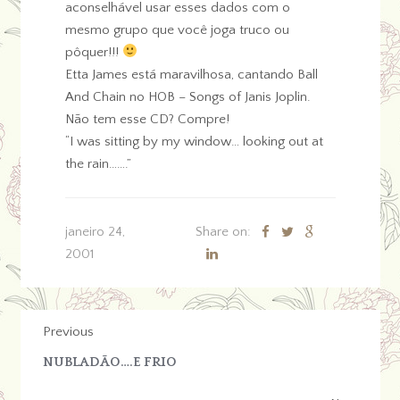
aconselhável usar esses dados com o
mesmo grupo que você joga truco ou
pôquer!!!
Etta James está maravilhosa, cantando Ball
And Chain no HOB – Songs of Janis Joplin.
Não tem esse CD? Compre!
“I was sitting by my window… looking out at
the rain…….”
janeiro 24,
Share on:
2001
Previous
NUBLADÃO….E FRIO