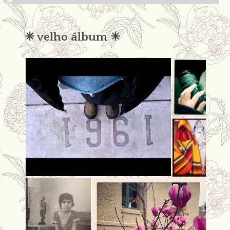
condena
✳︎ velho álbum ✳︎