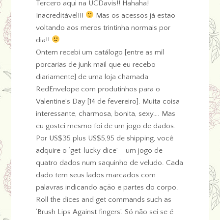
Tercero aqui na UCDavis!! Hahaha!
Inacreditável!!!
Mas os acessos já estão
voltando aos meros trintinha normais por
dia!!
Ontem recebi um catálogo [entre as mil
porcarias de junk mail que eu recebo
diariamente] de uma loja chamada
RedEnvelope com produtinhos para o
Valentine’s Day [14 de fevereiro]. Muita coisa
interessante, charmosa, bonita, sexy…. Mas
eu gostei mesmo foi de um jogo de dados.
Por US$35 plus US$5,95 de shipping, você
adquire o ‘get-lucky dice’ – um jogo de
quatro dados num saquinho de veludo. Cada
dado tem seus lados marcados com
palavras indicando ação e partes do corpo.
Roll the dices and get commands such as
‘Brush Lips Against fingers’. Só não sei se é