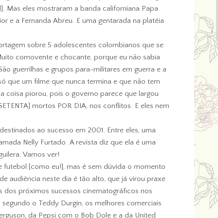
]. Mas eles mostraram a banda californiana Papa
nior e a Fernanda Abreu. E uma gentarada na platéia
ortagem sobre 5 adolescentes colombianos que se
 Muito comovente e chocante, porque eu não sabia
São guerrilhas e grupos para-militares em guerra e a
só que um filme que nunca termina e que não tem
0 a coisa piorou, pois o governo parece que largou
[SETENTA] mortos POR DIA, nos conflitos. E eles nem
s destinados ao sucesso em 2001. Entre eles, uma
amada Nelly Furtado. A revista diz que ela é uma
guilera. Vamos ver!
e futebol [como eu!], mas é sem dúvida o momento
e audiência neste dia é tão alto, que já virou praxe
rs dos próximos sucessos cinematográficos nos
as segundo o Teddy Durgin, os melhores comerciais
erguson, da Pepsi com o Bob Dole e a da United