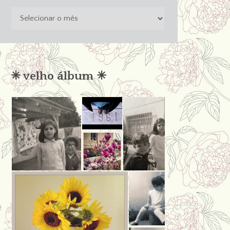
o
passado
não
condena
✳︎ velho álbum ✳︎