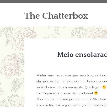
The Chatterbox
Meio ensolara
Minha mãe me avisou que meu Blog está no F
ela ligou às 6am e falou com o Ursão, porq
subindo aos céus novamente. Que legal!!
E o Blogvoices ressuscitou!! Iêbaaa!
No sábado eu vi um programa na CNN chama
Rock in Rio. Eu peguei começado e não con