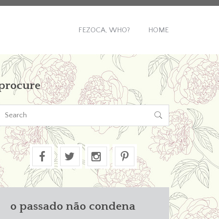
FEZOCA, WHO?
HOME
procure

o passado não condena