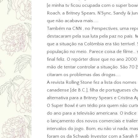
[e minha tv ficou ocupada com o super bowl
Roach, a Britney Spears, N’Sync, Sandy & Ju
que não acabava mais……
Também na CNN , no Perspectives, uma rep
destacaram pela sua luta pela paz no país.
que a situação na Colômbia era tão terrível. 
população no meio. Parece coisa de filme… 
final feliz. O repórter disse que no ano 200
mão de tentar controlar a situação. São 70 
citaram os problemas das drogas…..
A revista Rolling Stone fez a lista dos nome
canadense [de B.C.], filha de portugueses ch
alternativa para a Britney Spears e Cristina A
O Super Bowl é um tédio pra quem não curt
do ano para a televisão americana. O índice d
o lançamento dos novos comerciais e traile
intervalos do jogo. Bom, eu não vi nada, m
foram os da Schwab Investor com a Sarah F