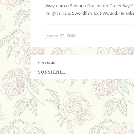
Way com o Santana Dotson do Green Bay Packe
Knight’s Tale, Swordfish, Exit Wound, Hanni
janeiro 29, 2001
Previous
SUNSHINE….