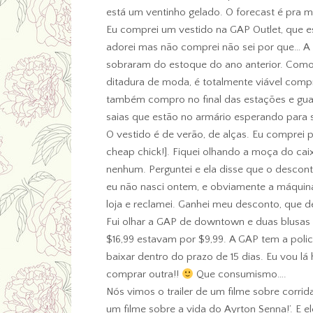
está um ventinho gelado. O forecast é pra
Eu comprei um vestido na GAP Outlet, que 
adorei mas não comprei não sei por que… A 
sobraram do estoque do ano anterior. Com
ditadura de moda, é totalmente viável compr
também compro no final das estações e gua
saias que estão no armário esperando para
O vestido é de verão, de alças. Eu comprei p
cheap chick!]. Fiquei olhando a moça do ca
nenhum. Perguntei e ela disse que o desconto
eu não nasci ontem, e obviamente a máquina
loja e reclamei. Ganhei meu desconto, que d
Fui olhar a GAP de downtown e duas blusas
$16,99 estavam por $9,99. A GAP tem a poli
baixar dentro do prazo de 15 dias. Eu vou lá
comprar outra!!
Que consumismo….
Nós vimos o trailer de um filme sobre corrid
um filme sobre a vida do Ayrton Senna!’. E 