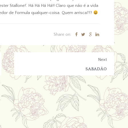
ster Stallone!’. Há Há Há Há!! Claro que não é a vida
edor de Formula qualquer-coisa. Quem arrisca???
Share on:
Next
SABADÃO