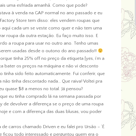
 mais uma esfriada amanhã. Como que pode?
estava à venda na GAP normal no ano passado e eu
Factory Store tem disso: eles vendem roupas que
o aqui cada um se veste como quer e não tem uma
ar roupa da outra estação. Eu faço muito isso. E
rdo a roupa para usar no outro ano. Tenho umas
 serem usadas desde o outono do ano passado!!
orque tinha 25% off no preço da etiqueta [yes, i’m a
ixa bater os preços na máquina e não vi desconto
 tinha sido feito automaticamente. Fui conferir, que
 não tinha descontado nada… Que raiva! Voltei pra
eu quase $8 a menos no total. Já pensou?
 que eu tinha comprado lá na semana passada por
cy de devolver a diferença se o preço de uma roupa
 hoje e com a diferença das duas blusas, vou poder
a de carros chamado Driven e eu falei pro Ursão – ‘É
ele ficou todo interessado e perguntou quem era o