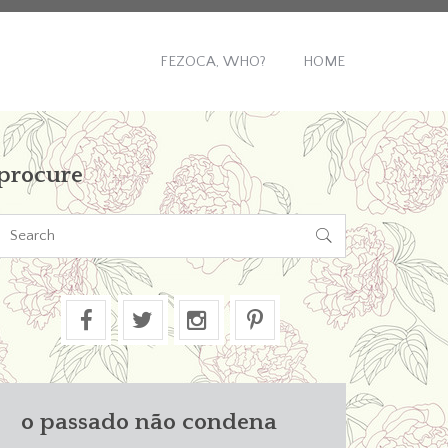
FEZOCA, WHO?
HOME
procure

o passado não condena