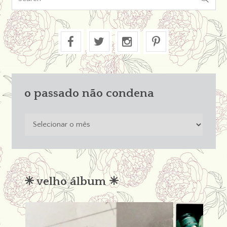
o passado não condena
o
passado
não
condena
✳︎ velho álbum ✳︎