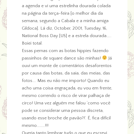
a agenda e vi uma estrelinha dourada colada
na página da terça-feira [o melhor dia da
semana, segundo a Cabala e a minha amiga
Gildoca]. Lá diz, October, 2001, Tuesday, 16,
National Boss Day [US] e a estrela dourada…..
Boiei total.
Essas pernas com as botas hippies fazendo
passinhos de square dance são minhas!
Já
ouvi um monte de comentários desaforentos
por causa das botas, da saia, das meias, das
fotos…. Mas eu não me importo! Quando eu
acho uma coisa engraçada, eu vou em frente,
mesmo correndo o risco de virar palhaça de
circo! Uma vez alguém me falou ‘como você
pode se considerar uma pessoa discreta,
usando esse broche de pavão?!’. É, fica difícil
mesmo………!!!
Queria tanto lembrar tudo o que eu escrevi