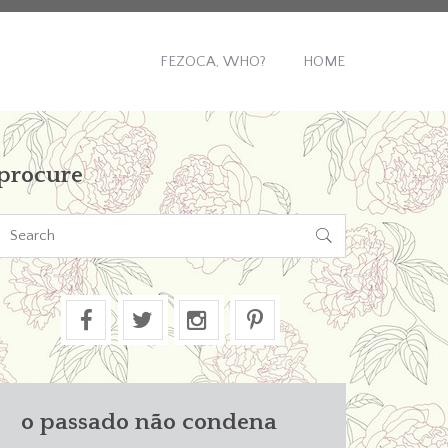
FEZOCA, WHO?
HOME
procure

o passado não condena