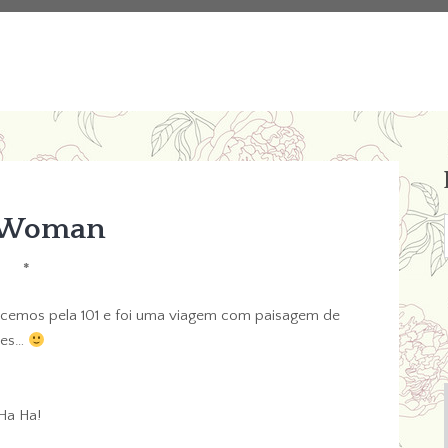
 Woman
*
emos pela 101 e foi uma viagem com paisagem de
zes…
Ha Ha!