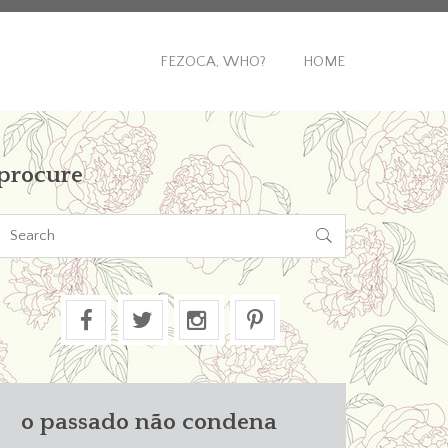
FEZOCA, WHO?
HOME
procure

o passado não condena