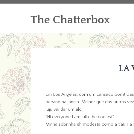
The Chatterbox
LA
Em Los Angeles, com um cansaco bom! Desc
oceano na janela. Melhor que das outras ve
Juju vai dar um alo:
“Hi everyone I am julia the coolest”
Minha sobrinha eh modesta como a tia!! Ha 