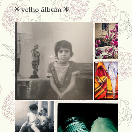
✳︎ velho álbum ✳︎