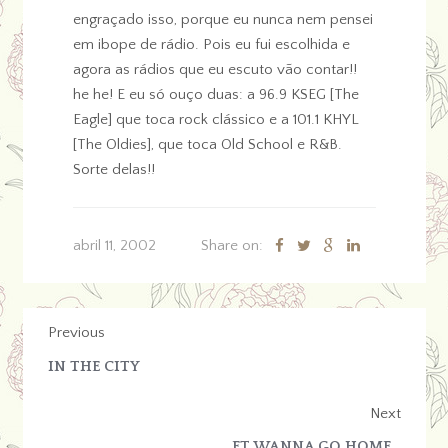
engraçado isso, porque eu nunca nem pensei
em ibope de rádio. Pois eu fui escolhida e
agora as rádios que eu escuto vão contar!!
he he! E eu só ouço duas: a 96.9 KSEG [The
Eagle] que toca rock clássico e a 101.1 KHYL
[The Oldies], que toca Old School e R&B.
Sorte delas!!
abril 11, 2002
Share on:
Previous
IN THE CITY
Next
ET WANNA GO HOME…