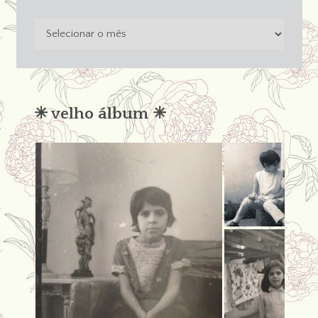
o
passado
não
condena
✳︎ velho álbum ✳︎