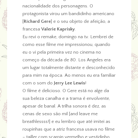
nacionalidade dos personagens. O
protagonista virou um bandidinho americano
[
Richard Gere
] e o seu objeto de afeição, a
francesa
Valerie Kaprisky
.
Eu revi o remake, domingo na tv. Lembrei de
como esse filme me impressionou, quando
eu o vi pela primeira vez no cinema no
começo da década de 80. Los Angeles era
um lugar totalmente distante e desconhecido
para mim na época. Ao menos eu era familiar
com o som do
Jerry Lee Lewis
!
O filme é delicioso. O Gere está no alge da
sua beleza canalha e a trama é envolvente,
apesar de banal. A trilha sonora é dez, as
cenas de sexo são mil [and leave me
breathlessss!] e eu lembro que até imitei as
roupinhas que a atriz francesa usava no filme
– tailler com scarpin vermelho e vestidinho