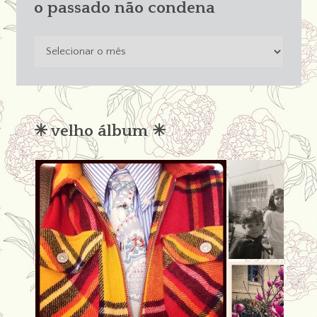
o passado não condena
o
passado
não
condena
✳︎ velho álbum ✳︎