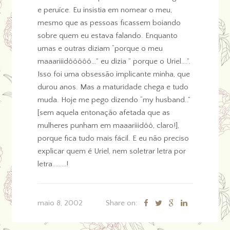
e peruíce. Eu insistia em nomear o meu,
mesmo que as pessoas ficassem boiando
sobre quem eu estava falando. Enquanto
umas e outras diziam “porque o meu
maaariiidôôôôô…” eu dizia ” porque o Uriel….”.
Isso foi uma obsessão implicante minha, que
durou anos. Mas a maturidade chega e tudo
muda. Hoje me pego dizendo “my husband..”
[sem aquela entonação afetada que as
mulheres punham em maaariiidôô, claro!],
porque fica tudo mais fácil. E eu não preciso
explicar quem é Uriel, nem soletrar letra por
letra………!
maio 8, 2002
Share on: