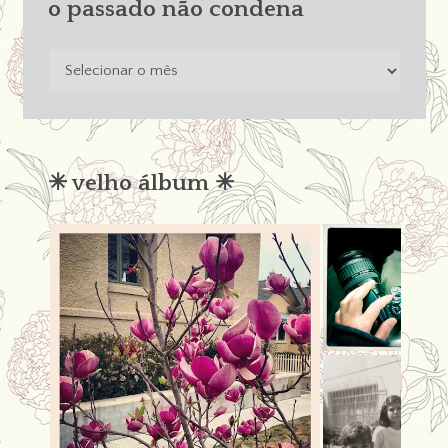
o passado não condena
o
passado
não
condena
✳︎ velho álbum ✳︎