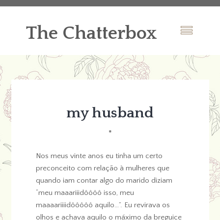
The Chatterbox
my husband
*
Nos meus vinte anos eu tinha um certo
preconceito com relação à mulheres que
quando iam contar algo do marido diziam
“meu maaariiidôôôô isso, meu
maaaariiiidôôôôô aquilo…”. Eu revirava os
olhos e achava aquilo o máximo da breguice