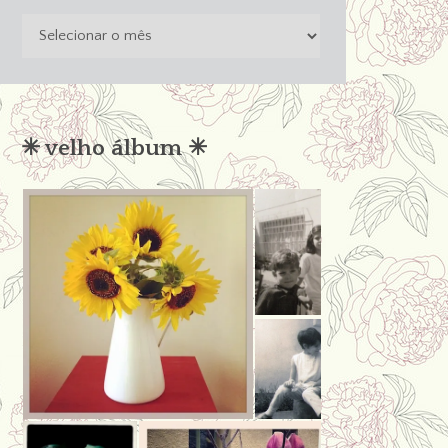
o
passado
não
condena
✳︎ velho álbum ✳︎