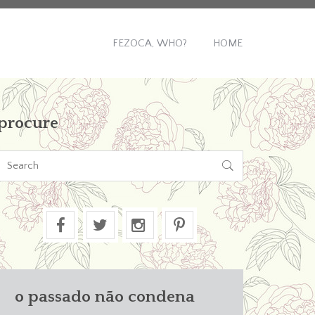
FEZOCA, WHO?
HOME
procure

o passado não condena