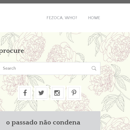
FEZOCA, WHO?
HOME
procure

o passado não condena