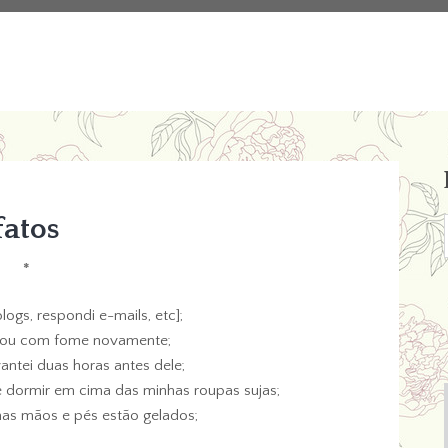
fatos
*
blogs, respondi e-mails, etc];
stou com fome novamente;
antei duas horas antes dele;
e dormir em cima das minhas roupas sujas;
inhas mãos e pés estão gelados;