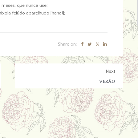
 meses, que nunca usei;
ixola feiúdo aparelhudo [haha!];
Share on:
Next
VERÃO