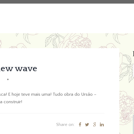
new wave
*
asca! E hoje teve mais uma! Tudo obra do Ursão –
 construir!
Share on: