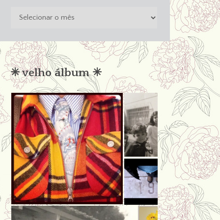
o
passado
não
condena
✳︎ velho álbum ✳︎