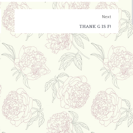
Next
THANK G IS F!