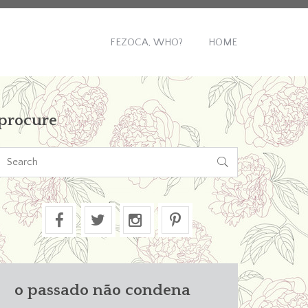
FEZOCA, WHO?
HOME
procure

o passado não condena