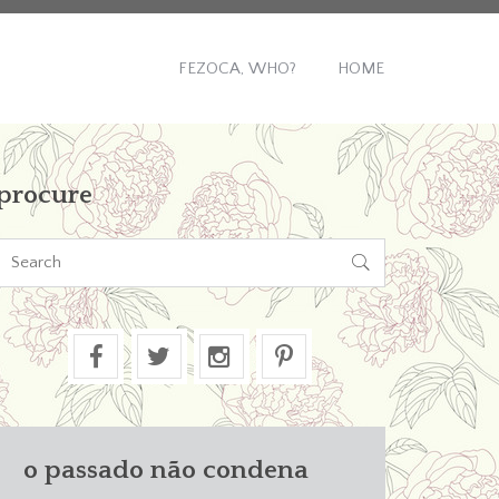
FEZOCA, WHO?
HOME
procure

o passado não condena