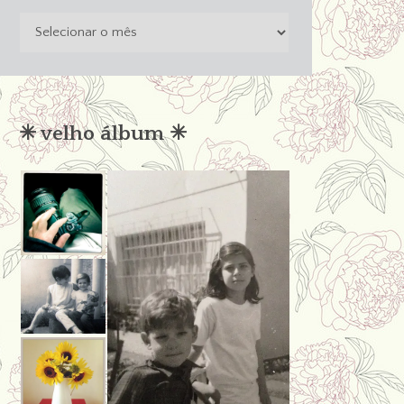
o
passado
não
condena
✳︎ velho álbum ✳︎