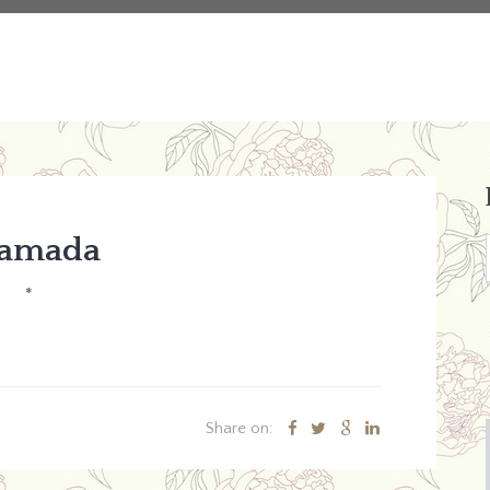
amada
*
Share on: