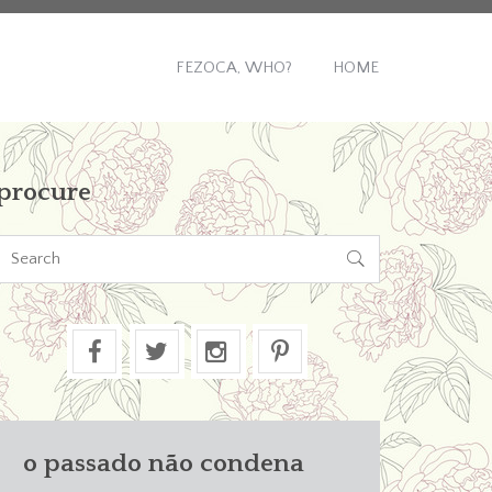
FEZOCA, WHO?
HOME
procure

o passado não condena