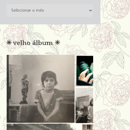
o
passado
não
condena
✳︎ velho álbum ✳︎