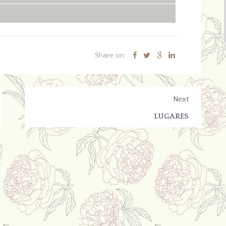
Share on:
Next
LUGARES