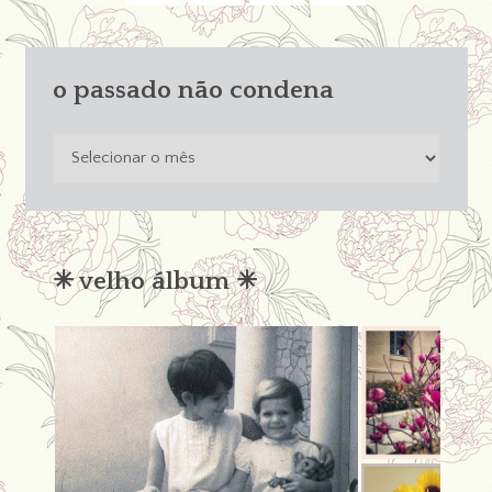
o passado não condena
o
passado
não
condena
✳︎ velho álbum ✳︎