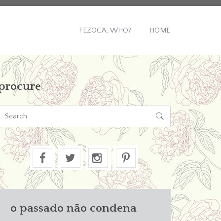
FEZOCA, WHO?
HOME
procure

o passado não condena