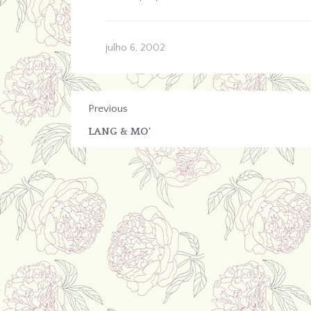
julho 6, 2002
Previous
LANG & MO’