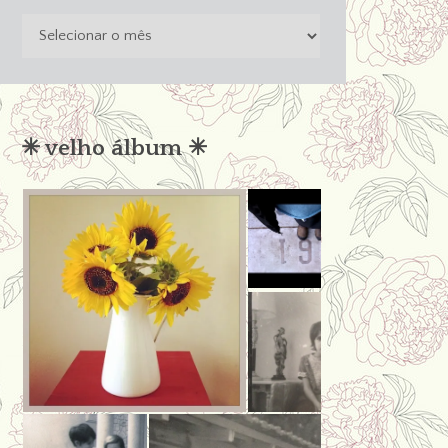
o
passado
não
condena
✳︎ velho álbum ✳︎