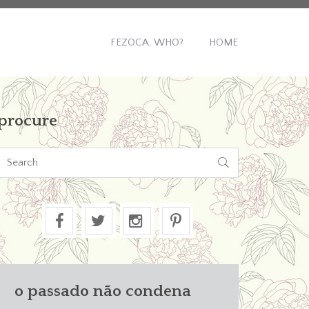
FEZOCA, WHO?
HOME
procure

o passado não condena