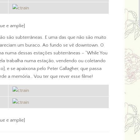
que e amplie]
ão são subterrâneas. E uma das que não são muito
reciam um buraco. Ao fundo se vê downtown. O
a numa dessas estações subterrâneas – “While You
 ela trabalha numa estação, vendendo ou coletando
o], e se apaixona pelo Peter Gallagher, que passa
perde a memória… Vou ter que rever esse filme!
que e amplie]