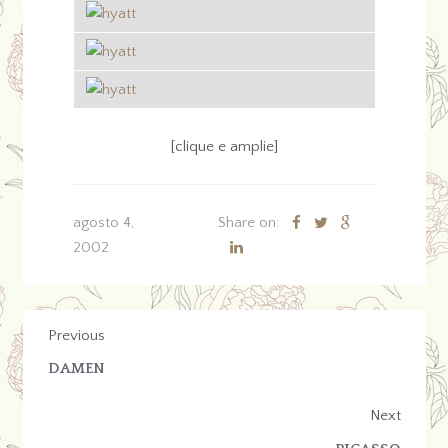
[clique e amplie]
agosto 4,
Share on:
2002
Previous
DAMEN
Next