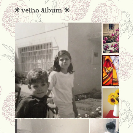
✳︎ velho álbum ✳︎