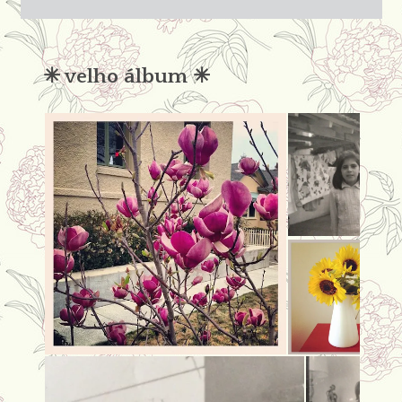
não
condena
✳︎ velho álbum ✳︎