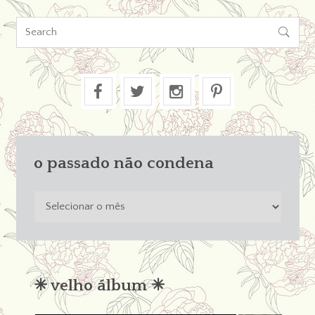

o passado não condena
o
passado
não
condena
✳︎ velho álbum ✳︎