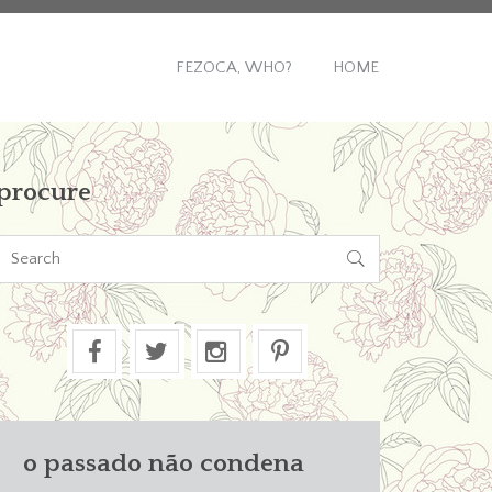
FEZOCA, WHO?
HOME
procure

o passado não condena