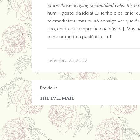
stops those anoying unidentified calls. It’s t
hum…. gostei da idéia! Eu tenho o caller id
telemarketers, mas eu só consigo ver que é
são, então eu sempre fico na dúvida]. Mas nã
e me torrando a paciência…. uf!
setembro 25, 2002
Previous
THE EVIL MAIL