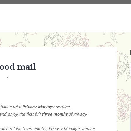
good mail
*
 chance with
Privacy Manager service
.
nd enjoy the first full
three months
of Privacy
can’t-refuse telemarketer, Privacy Manager service