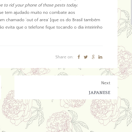
ime to rid your phone of those pests today.
, que tem ajudado muito no combate aos
 um chamado ‘out of area’ [que os do Brasil também
o evita que o telefone fique tocando o dia inteirinho
Share on:
Next
JAPANESE