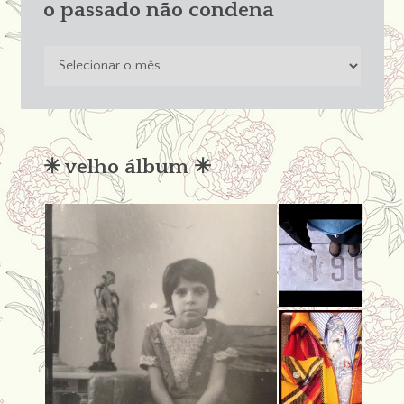
o passado não condena
o
passado
não
condena
✳︎ velho álbum ✳︎