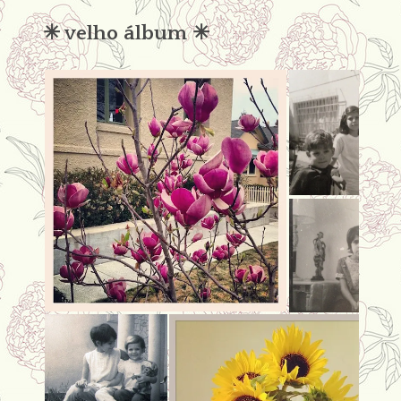
✳︎ velho álbum ✳︎