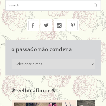

o passado não condena
o
passado
não
condena
✳︎ velho álbum ✳︎