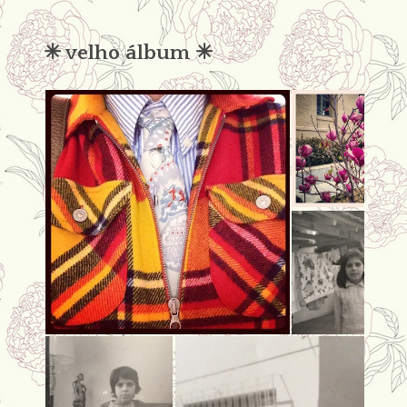
condena
✳︎ velho álbum ✳︎