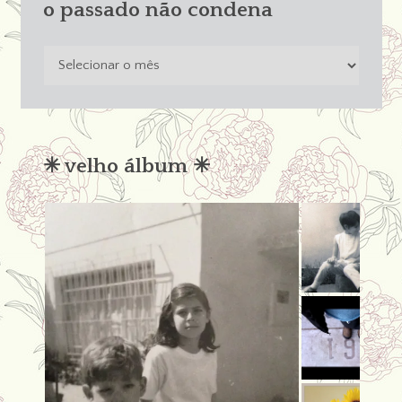
o passado não condena
o
passado
não
condena
✳︎ velho álbum ✳︎