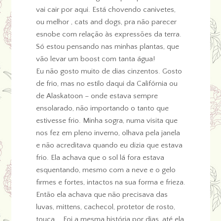
vai cair por aqui. Está chovendo canivetes,
ou melhor , cats and dogs, pra não parecer
esnobe com relação às expressões da terra.
Só estou pensando nas minhas plantas, que
vão levar um boost com tanta água!
Eu não gosto muito de dias cinzentos. Gosto
de frio, mas no estilo daqui da Califórnia ou
de Alaskatoon – onde estava sempre
ensolarado, não importando o tanto que
estivesse frio. Minha sogra, numa visita que
nos fez em pleno inverno, olhava pela janela
e não acreditava quando eu dizia que estava
frio. Ela achava que o sol lá fora estava
esquentando, mesmo com a neve e o gelo
firmes e fortes, intactos na sua forma e frieza.
Então ela achava que não precisava das
luvas, mittens, cachecol, protetor de rosto,
touca…. Foi a mesma história por dias, até ela