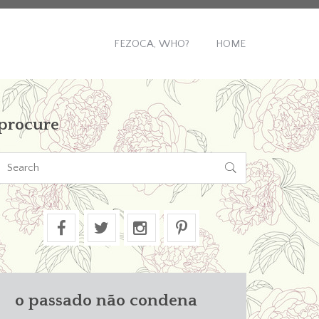
FEZOCA, WHO?
HOME
procure

o passado não condena