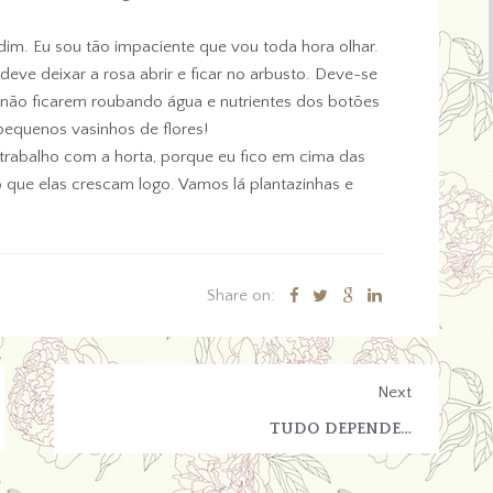
dim. Eu sou tão impaciente que vou toda hora olhar.
eve deixar a rosa abrir e ficar no arbusto. Deve-se
s não ficarem roubando água e nutrientes dos botões
equenos vasinhos de flores!
trabalho com a horta, porque eu fico em cima das
ue elas crescam logo. Vamos lá plantazinhas e
Share on:
Next
TUDO DEPENDE…