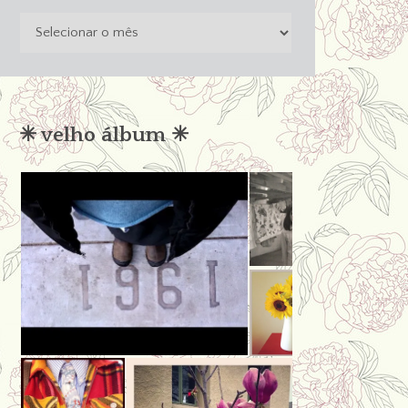
o
passado
não
condena
✳︎ velho álbum ✳︎