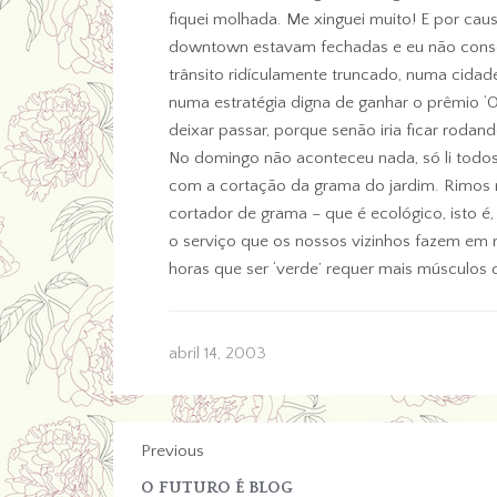
fiquei molhada. Me xinguei muito! E por cau
downtown estavam fechadas e eu não consegu
trânsito ridículamente truncado, numa cidad
numa estratégia digna de ganhar o prêmio ‘O
deixar passar, porque senão iria ficar rodan
No domingo não aconteceu nada, só li todos
com a cortação da grama do jardim. Rimos m
cortador de grama – que é ecológico, isto 
o serviço que os nossos vizinhos fazem em
horas que ser ‘verde’ requer mais músculos 
abril 14, 2003
Previous
O FUTURO É BLOG