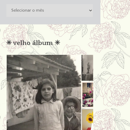
o
passado
não
condena
✳︎ velho álbum ✳︎