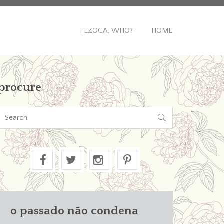
FEZOCA, WHO?
HOME
procure

o passado não condena