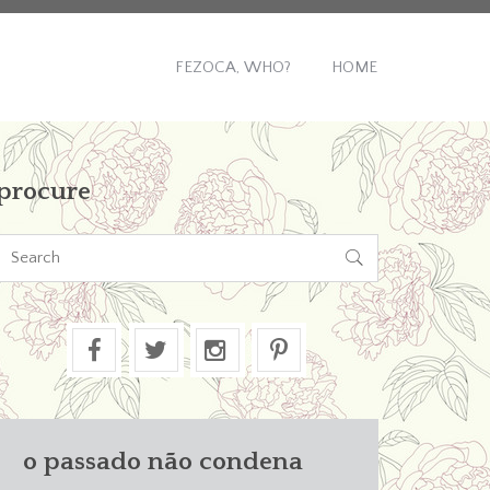
FEZOCA, WHO?
HOME
procure

o passado não condena