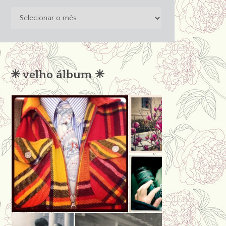
o
passado
não
condena
✳︎ velho álbum ✳︎