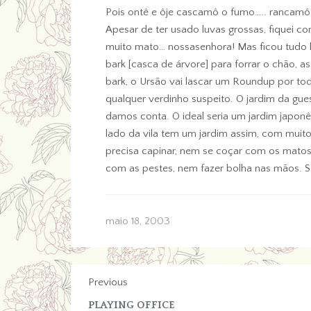
Pois ontê e ôje cascamô o fumo….. rancamô
Apesar de ter usado luvas grossas, fiquei c
muito mato… nossasenhora! Mas ficou tudo
bark [casca de árvore] para forrar o chão, 
bark, o Ursão vai lascar um Roundup por tod
qualquer verdinho suspeito. O jardim da gue
damos conta. O ideal seria um jardim japon
lado da vila tem um jardim assim, com muit
precisa capinar, nem se coçar com os matos,
com as pestes, nem fazer bolha nas mãos.
maio 18, 2003
Previous
PLAYING OFFICE