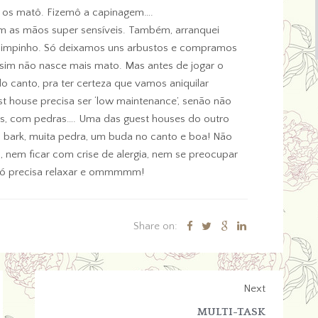
 os matô. Fizemô a capinagem….
om as mãos super sensíveis. Também, arranquei
 limpinho. Só deixamos uns arbustos e compramos
assim não nasce mais mato. Mas antes de jogar o
o canto, pra ter certeza que vamos aniquilar
st house precisa ser ‘low maintenance’, senão não
ês, com pedras…. Uma das guest houses do outro
o bark, muita pedra, um buda no canto e boa! Não
 nem ficar com crise de alergia, nem se preocupar
 Só precisa relaxar e ommmmm!
Share on:
Next
MULTI-TASK