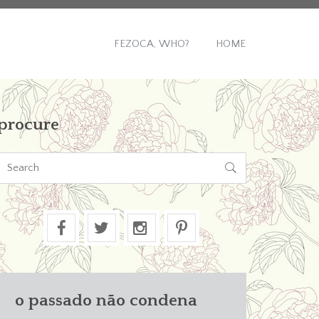
FEZOCA, WHO?
HOME
procure

o passado não condena