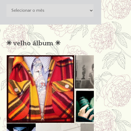
o
passado
não
condena
✳︎ velho álbum ✳︎