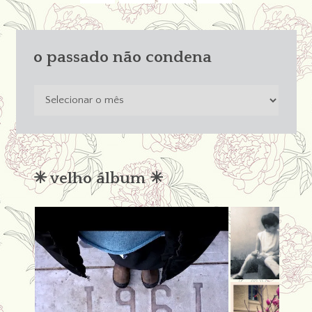
o passado não condena
o
passado
não
condena
✳︎ velho álbum ✳︎