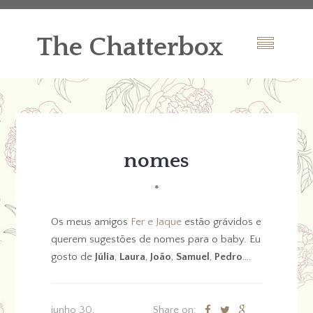
The Chatterbox
nomes
*
Os meus amigos
Fer e Jaque
estão grávidos e
querem sugestões de nomes para o baby. Eu
gosto de
Júlia
,
Laura
,
João
,
Samuel
,
Pedro
….
junho 30,
Share on: