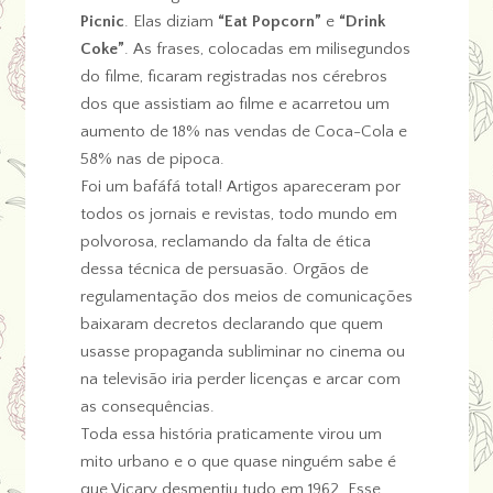
Picnic
. Elas diziam
“Eat Popcorn”
e
“Drink
Coke”
. As frases, colocadas em milisegundos
do filme, ficaram registradas nos cérebros
dos que assistiam ao filme e acarretou um
aumento de 18% nas vendas de Coca-Cola e
58% nas de pipoca.
Foi um bafáfá total! Artigos apareceram por
todos os jornais e revistas, todo mundo em
polvorosa, reclamando da falta de ética
dessa técnica de persuasão. Orgãos de
regulamentação dos meios de comunicações
baixaram decretos declarando que quem
usasse propaganda subliminar no cinema ou
na televisão iria perder licenças e arcar com
as consequências.
Toda essa história praticamente virou um
mito urbano e o que quase ninguém sabe é
que Vicary desmentiu tudo em 1962. Esse