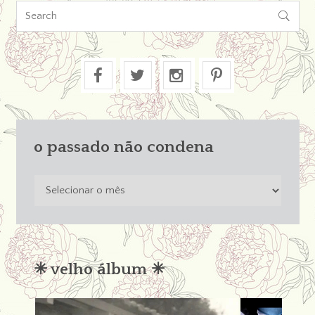

o passado não condena
o
passado
não
condena
✳︎ velho álbum ✳︎