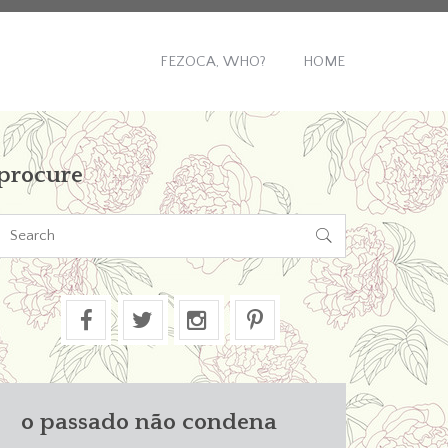
FEZOCA, WHO?
HOME
procure

o passado não condena