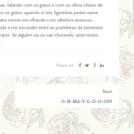
nhas, falando com os gatos e com os olhos cheios de
os os gatos, quando vi três figurinhas juntas numa
quatro meses me olhando com olhinhos ansiosos…..
rendo e me esconder entre as prateleiras de sementes
mpor. Se alguém viu eu sair chorando, sinto muito,
.
Share on:
Next
O-H-MA-Y-G-O-O-OD!