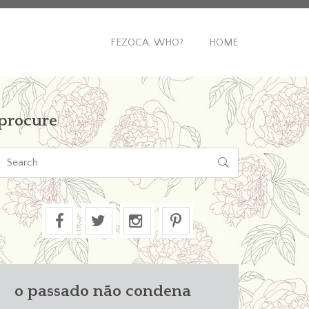
FEZOCA, WHO?
HOME
procure

o passado não condena