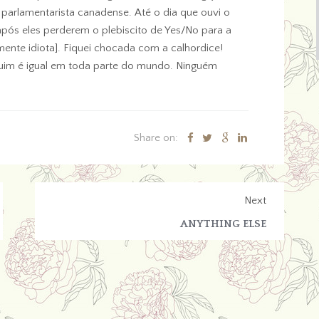
rlamentarista canadense. Até o dia que ouvi o
após eles perderem o plebiscito de Yes/No para a
mente idiota]. Fiquei chocada com a calhordice!
 ruim é igual em toda parte do mundo. Ninguém
Share on:
Next
ANYTHING ELSE