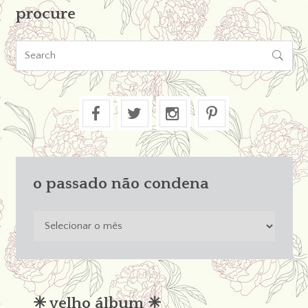
procure

o passado não condena
o
passado
não
condena
✳︎ velho álbum ✳︎