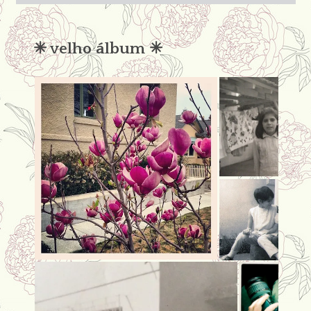
condena
✳︎ velho álbum ✳︎