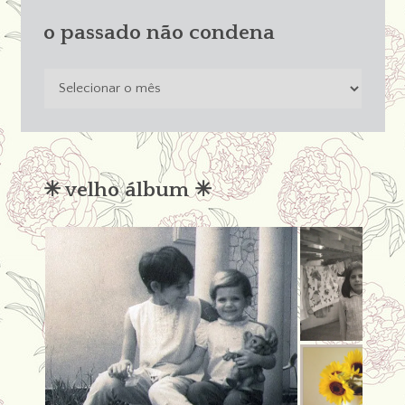
o passado não condena
o
passado
não
condena
✳︎ velho álbum ✳︎