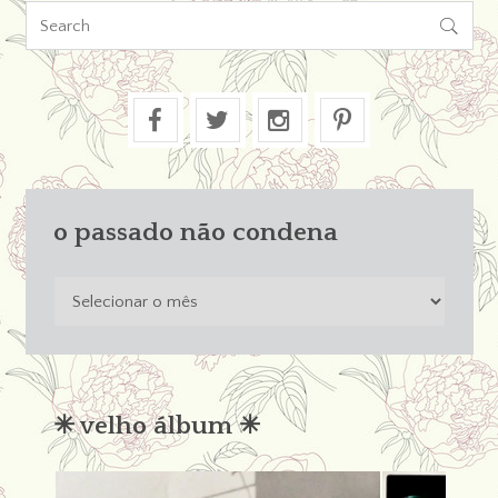

o passado não condena
o
passado
não
condena
✳︎ velho álbum ✳︎