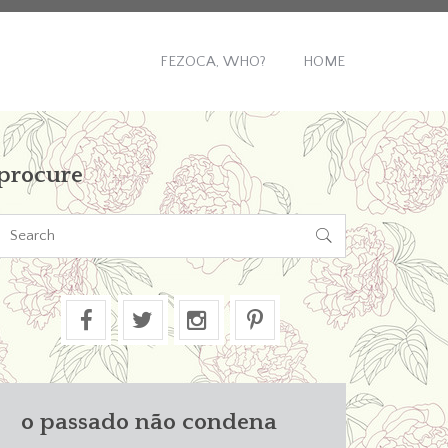
FEZOCA, WHO?
HOME
procure

o passado não condena