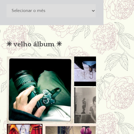
o
passado
não
condena
✳︎ velho álbum ✳︎