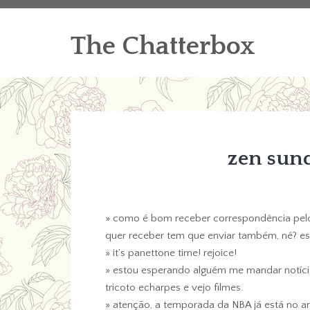
The Chatterbox
zen sun
» como é bom receber correspondência pelo
quer receber tem que enviar também, né? es
» it’s panettone time! rejoice!
» estou esperando alguém me mandar notícias.
tricoto echarpes e vejo filmes.
» atenção, a temporada da NBA já está no ar. 