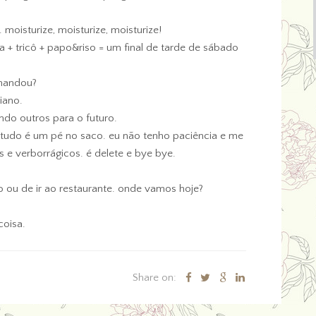
moisturize, moisturize, moisturize!
ga + tricô + papo&riso = um final de tarde de sábado
 mandou?
iano.
ndo outros para o futuro.
tudo é um pé no saco. eu não tenho paciência e me
s e verborrágicos. é delete e bye bye.
ou de ir ao restaurante. onde vamos hoje?
coisa.
Share on: