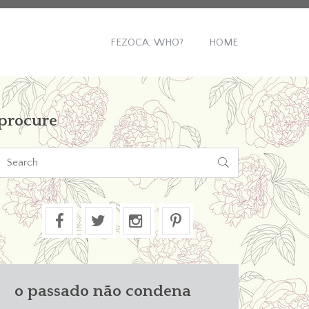
FEZOCA, WHO?
HOME
procure

o passado não condena