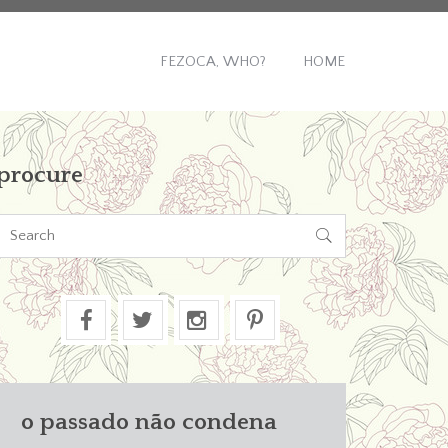
FEZOCA, WHO?
HOME
procure

o passado não condena