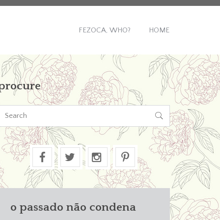
FEZOCA, WHO?
HOME
procure

o passado não condena