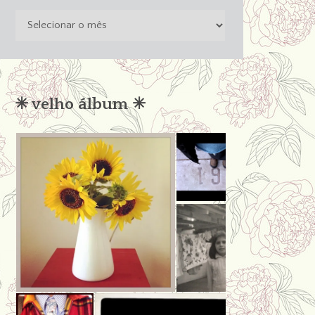
o
passado
não
condena
✳︎ velho álbum ✳︎