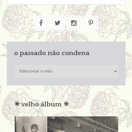
o passado não condena
o
passado
não
condena
✳︎ velho álbum ✳︎