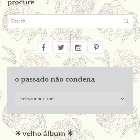
procure

o passado não condena
o
passado
não
condena
✳︎ velho álbum ✳︎