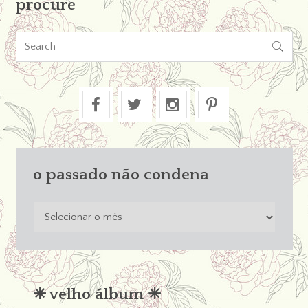
procure

o passado não condena
o
passado
não
condena
✳︎ velho álbum ✳︎