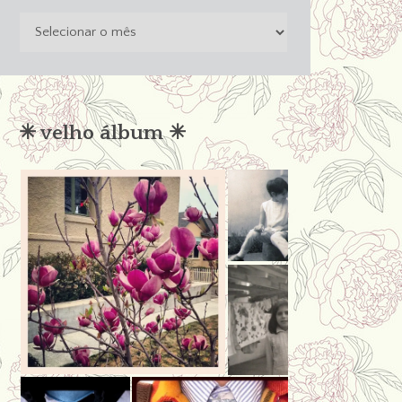
o
passado
não
condena
✳︎ velho álbum ✳︎