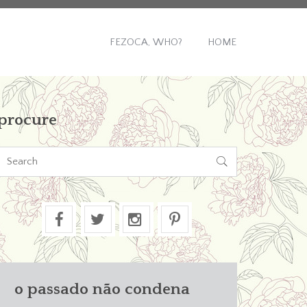
FEZOCA, WHO?
HOME
procure

o passado não condena