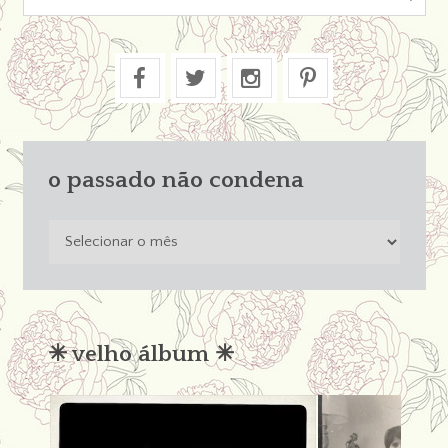
o passado não condena
o
passado
não
condena
✳︎ velho álbum ✳︎